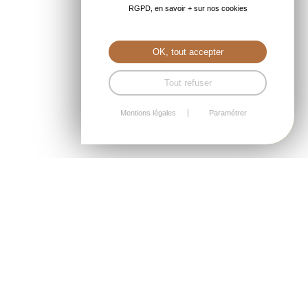
RGPD, en savoir + sur nos cookies
OK, tout accepter
Tout refuser
Mentions légales
Paramétrer
SURÉLÉVATION, BARDAGES, EXTENSION,
MAISONS, STUDIOS
Un aperçu de nos projets : toutes les ossatures bois sont conçues
et fabriquées dans notre allier de Cavan, et par nos équipes.
Du bureau d'études à l'équipe de pose tous connaissent votre
projet et le suivent de très prés.